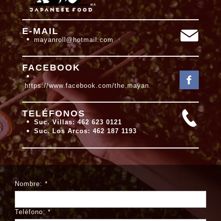
E-MAIL
mayanroll@hotmail.com
FACEBOOK
https://www.facebook.com/the.mayan.roll
TELÉFONOS
Suc. Villas: 462 623 0121
Suc. Los Arcos: 462 187 1193
Contactanos
Nombre:
*
Teléfono:
*