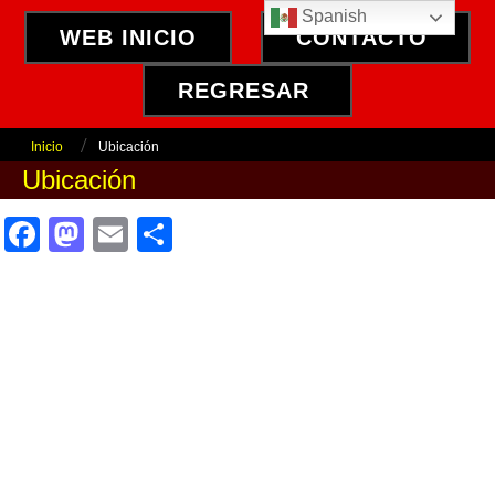
Spanish
WEB INICIO
CONTACTO
REGRESAR
Inicio
Ubicación
Ubicación
Facebook
Mastodon
Email
Compartir